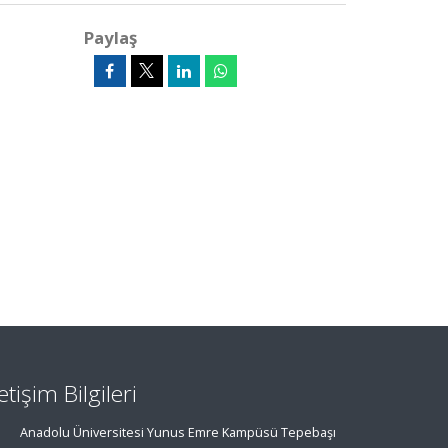
Paylaş
letişim Bilgileri
Anadolu Üniversitesi Yunus Emre Kampüsü Tepebaşı