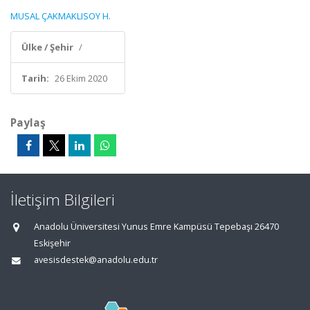
MUSAL ÇAKMAKLISOY H.
Ülke / Şehir
/
Tarih:
26 Ekim 2020
Paylaş
İletişim Bilgileri
Anadolu Üniversitesi Yunus Emre Kampüsü Tepebaşı 26470
Eskişehir
avesisdestek@anadolu.edu.tr