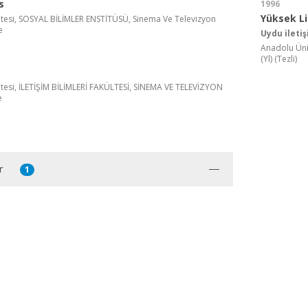
s
1996
Yüksek L
tesi, SOSYAL BİLİMLER ENSTİTÜSÜ, Sinema Ve Televizyon
e
Uydu ileti
Anadolu Üni
(Yl) (Tezli)
tesi, İLETİŞİM BİLİMLERİ FAKÜLTESİ, SİNEMA VE TELEVİZYON
e
r
1