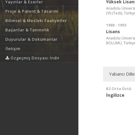
Yüksek Lisan
Yayınlar & Eserler
Anadolu Üniversi
Proje & Patent & Tasarım
(Yl) (Tezli), Türkiy
Bilimsel & Mesleki Faaliyetler
1988 - 1993
Başarılar & Tanınırlık
Lisans
Anadolu Üniversi
Duyurular & Dokümanlar
BÖLÜMÜ, Türkiy
İletişim
Özgeçmiş Dosyası İndir
Yabancı Dille
B2 Orta Üstü
İngilizce