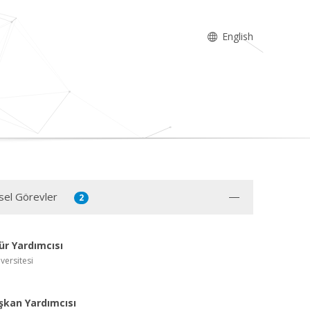
English
sel Görevler
2
r Yardımcısı
versitesi
şkan Yardımcısı