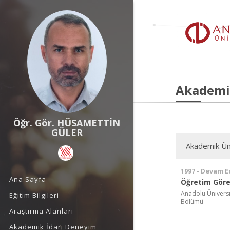
Akademi
Öğr. Gör. HÜSAMETTİN
GÜLER
Akademik Ün
1997 - Devam E
Ana Sayfa
Öğretim Görev
Anadolu Ünivers
Eğitim Bilgileri
Bölümü
Araştırma Alanları
Akademik İdari Deneyim