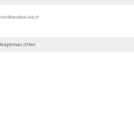
cen@anadolu.edu.tr
Araştırmacı ID'leri