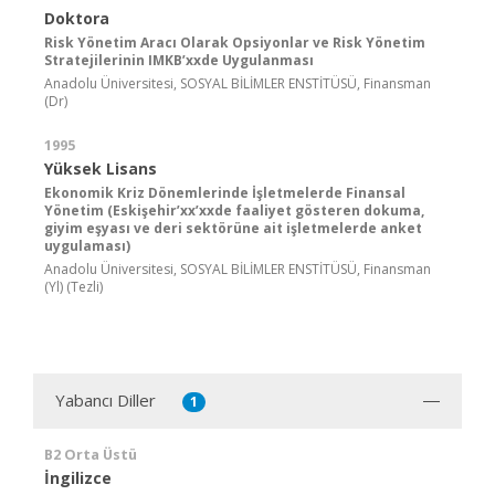
Doktora
Risk Yönetim Aracı Olarak Opsiyonlar ve Risk Yönetim
Stratejilerinin IMKB’xxde Uygulanması
Anadolu Üniversitesi, SOSYAL BİLİMLER ENSTİTÜSÜ, Finansman
(Dr)
1995
Yüksek Lisans
Ekonomik Kriz Dönemlerinde İşletmelerde Finansal
Yönetim (Eskişehir’xx’xxde faaliyet gösteren dokuma,
giyim eşyası ve deri sektörüne ait işletmelerde anket
uygulaması)
Anadolu Üniversitesi, SOSYAL BİLİMLER ENSTİTÜSÜ, Finansman
(Yl) (Tezli)
Yabancı Diller
1
B2 Orta Üstü
İngilizce