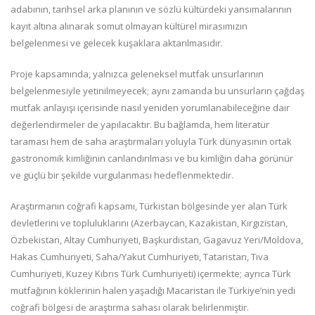
adabının, tarihsel arka planının ve sözlü kültürdeki yansımalarının
kayıt altına alınarak somut olmayan kültürel mirasımızın
belgelenmesi ve gelecek kuşaklara aktarılmasıdır.
Proje kapsamında, yalnızca geleneksel mutfak unsurlarının
belgelenmesiyle yetinilmeyecek; aynı zamanda bu unsurların çağdaş
mutfak anlayışı içerisinde nasıl yeniden yorumlanabileceğine dair
değerlendirmeler de yapılacaktır. Bu bağlamda, hem literatür
taraması hem de saha araştırmaları yoluyla Türk dünyasının ortak
gastronomik kimliğinin canlandırılması ve bu kimliğin daha görünür
ve güçlü bir şekilde vurgulanması hedeflenmektedir.
Araştırmanın coğrafi kapsamı, Türkistan bölgesinde yer alan Türk
devletlerini ve topluluklarını (Azerbaycan, Kazakistan, Kırgızistan,
Özbekistan, Altay Cumhuriyeti, Başkurdistan, Gagavuz Yeri/Moldova,
Hakas Cumhuriyeti, Saha/Yakut Cumhuriyeti, Tataristan, Tıva
Cumhuriyeti, Kuzey Kıbrıs Türk Cumhuriyeti) içermekte; ayrıca Türk
mutfağının köklerinin halen yaşadığı Macaristan ile Türkiye’nin yedi
coğrafi bölgesi de araştırma sahası olarak belirlenmiştir.