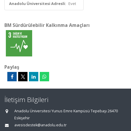
Anadolu Üniversitesi Adresli:
Evet
BM Sürdürülebilir Kalkınma Amaçları
Paylaş
İletişim Bilgileri
Anadolu Üniversitesi Yunus Emre Kampüsü Tepebaşı 26470
Eskişehir
avesisdestek@anadolu.edu.tr