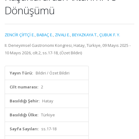
Dönüşümü
ZENCİR ÇİFTÇİ E.
,
BABAÇ E.
,
ZIVALI E.
,
BEYAZKAYA T.
,
ÇUBUK F. Y.
II. Deneyimsel Gastronomi Kongresi, Hatay, Türkiye, 09 Mayıs 2025 -
10 Mayıs 2026, cilt.2, ss.17-18, (Özet Bildiri)
Yayın Türü:
Bildiri / Özet Bildiri
Cilt numarası:
2
Basıldığı Şehir:
Hatay
Basıldığı Ülke:
Türkiye
Sayfa Sayıları:
ss.17-18