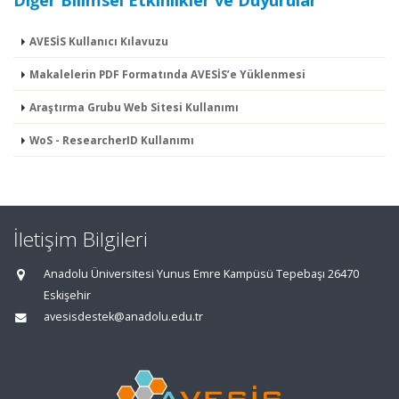
Diğer Bilimsel Etkinlikler ve Duyurular
AVESİS Kullanıcı Kılavuzu
Makalelerin PDF Formatında AVESİS’e Yüklenmesi
Araştırma Grubu Web Sitesi Kullanımı
WoS - ResearcherID Kullanımı
İletişim Bilgileri
Anadolu Üniversitesi Yunus Emre Kampüsü Tepebaşı 26470
Eskişehir
avesisdestek@anadolu.edu.tr