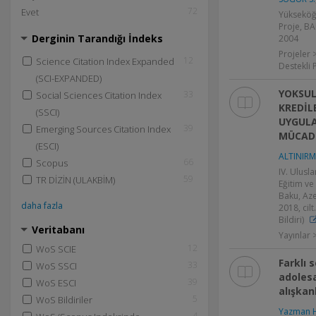
72
Evet
Yükseköğ
Proje, BA
Derginin Tarandığı İndeks
2004
Projeler 
12
Science Citation Index Expanded
Destekli 
(SCI-EXPANDED)
YOKSUL
33
Social Sciences Citation Index
KREDİL
(SSCI)
UYGULA
39
Emerging Sources Citation Index
MÜCAD
(ESCI)
ALTINIRM
66
Scopus
IV. Ulusl
59
TR DİZİN (ULAKBİM)
Eğitim v
Baku, Aze
daha fazla
2018, cil
Bildiri)
Veritabanı
Yayınlar >
12
WoS SCIE
Farklı
33
WoS SSCI
adoles
39
WoS ESCI
alışkan
5
WoS Bildiriler
Yazman 
4