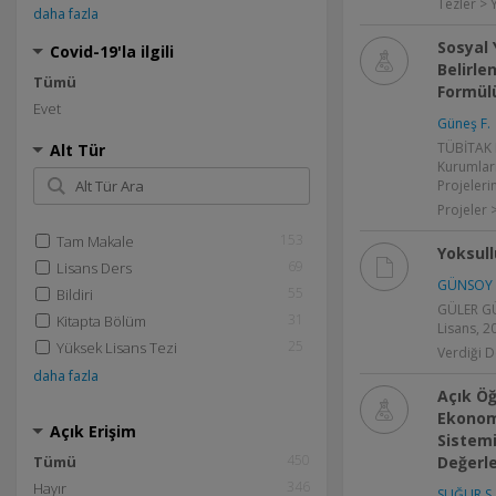
Tezler > 
daha fazla
Sosyal 
Covid-19'la ilgili
Belirl
Tümü
Formülü
Evet
Güneş F.
TÜBİTAK 
Alt Tür
Kurumları
Projeleri
Projeler 
153
Tam Makale
Yoksull
69
Lisans Ders
GÜNSOY 
55
Bildiri
GÜLER GÜ
31
Kitapta Bölüm
Lisans, 2
25
Yüksek Lisans Tezi
Verdiği D
daha fazla
Açık Öğ
Ekonomi
Açık Erişim
Sistemi
450
Tümü
Değerle
346
Hayır
SUĞUR S.