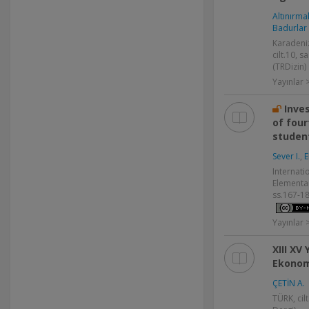
Altınırma
Badurlar 
Karadeniz
cilt.10, 
(TRDizin)
Yayınlar
Inve
of four
studen
Sever I.
,
E
Internati
Elementar
ss.167-18
Yayınlar
XIII XV
Ekonom
ÇETİN A.
TÜRK, cil