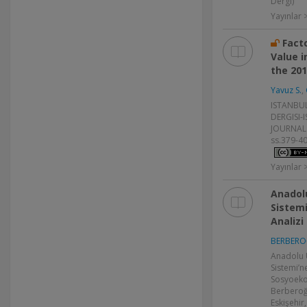
Dergi)
Yayınlar
Fact
Value i
the 201
Yavuz S.
,
ISTANBUL
DERGISI-
JOURNAL 
ss.379-40
Yayınlar
Anadolu
Sistem
Analizi
BERBERO
Anadolu Ü
Sistemi’n
Sosyoeko
Berberoğl
Eskişehir