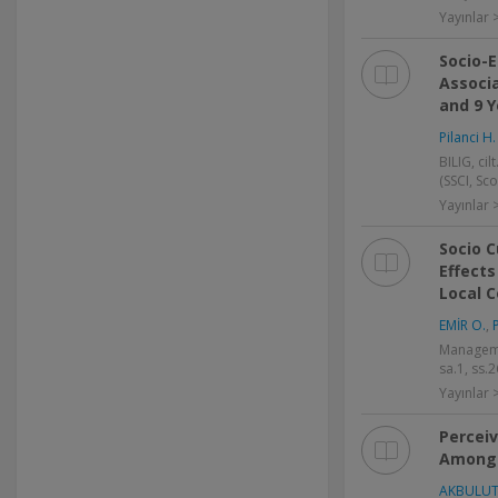
Yayınlar 
Socio-
Associa
and 9 Y
Pilanci H.
BILIG, cil
(SSCI, Sc
Yayınlar
Socio C
Effects
Local 
EMİR O.
,
Managemen
sa.1, ss.
Yayınlar
Percei
Among 
AKBULUT