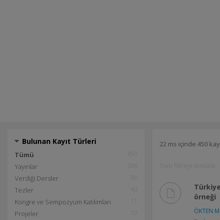
Bulunan Kayıt Türleri
22 ms içinde 450 kay
450
Tümü
Tüm filtreyi temizle
266
Yayınlar
96
Verdiği Dersler
Türkiye
43
Tezler
örneği
11
Kongre ve Sempozyum Katılımları
ÖKTEN M.
10
Projeler