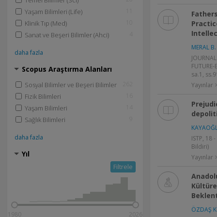
Temel Bilimler (Sci)
11
Yaşam Bilimleri (Life)
Fathers
10
Klinik Tıp (Med)
Practic
Intelle
4
Sanat ve Beşeri Bilimler (Ahci)
MERAL B. 
daha fazla
JOURNAL
FUTURE-E
Scopus Araştırma Alanları
sa.1, ss.
262
Sosyal Bilimler ve Beşeri Bilimler
Yayınlar
16
Fizik Bilimleri
Prejudi
14
Yaşam Bilimleri
depolit
9
Sağlık Bilimleri
KAYAOĞL
daha fazla
ISTP, 18 
Bildiri)
Yıl
Yayınlar >
Filtrele
Anadolu
Kültüre
Beklent
ÖZDAŞ K
1980
2026