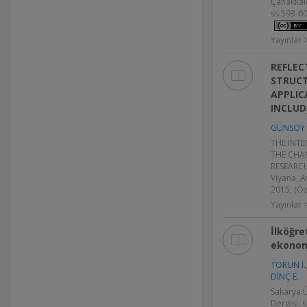
Çanakkale
ss.593-60
Yayınlar >
REFLEC
STRUCT
APPLIC
INCLUD
GÜNSOY 
THE INT
THE CHA
RESEARCH
Viyana, A
2015, (Öze
Yayınlar >
İlköğre
ekonomi
TORUN İ.
DİNÇ E.
Sakarya Ü
Dergisi, 