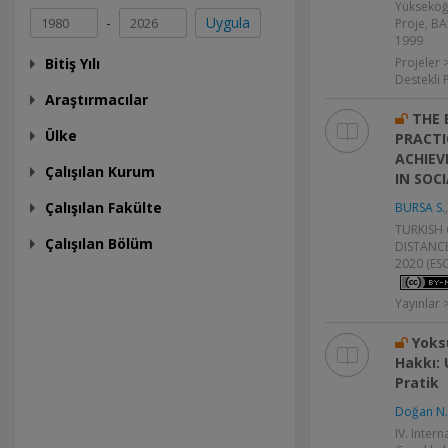
Yükseköğ
-
Uygula
Proje, BA
1999
Bitiş Yılı
Projeler 
Destekli 
Araştırmacılar
THE 
Ülke
PRACTI
ACHIEV
Çalışılan Kurum
IN SOC
Çalışılan Fakülte
BURSA S.
TURKISH
Çalışılan Bölüm
DISTANCE 
2020 (ESC
Yayınlar
Yoks
Hakkı: 
Pratik
Doğan N.
IV. Inter