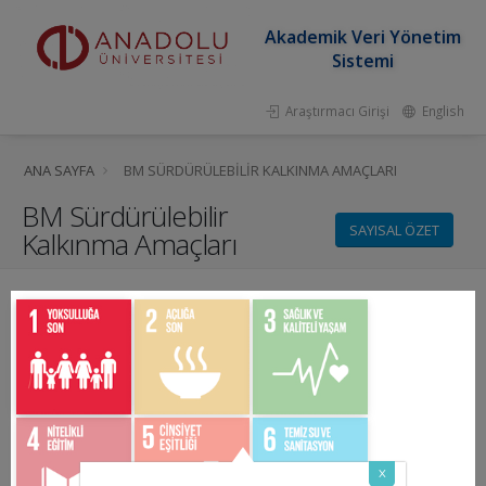
Akademik Veri Yönetim
Sistemi
Araştırmacı Girişi
English
ANA SAYFA
BM SÜRDÜRÜLEBILIR KALKINMA AMAÇLARI
BM Sürdürülebilir
SAYISAL ÖZET
Kalkınma Amaçları
x