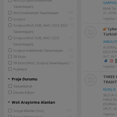
WoS (Scopus Indeksinde
GARİPAĞ
Taranmayan)
Klinik Tıp
188
WoS Indeksinde Taranmayan
21, 2018 
66
Yayınlar
Scopus
19
Scopus (WoS SCIE, AHCI, SSCI, ESCI
Cybe
Taranmayan)
Turkish
31
Scopus (WoS SCIE, AHCI, SSCI
AKBULUT
Taranmayan)
AUSTRAL
200
Scopus Indeksinde Taranmayan
EDUCATIO
59
sa.7, ss.
TR Dizin
26
TR Dizin (WoS, Scopus Taranmayan)
Yayınlar
5
PubMed
THREE 
Proje Durumu
TRADIT
9
Tamamlandı
KILINÇ B.
1
Devam Ediyor
SELCUK U
FAKULTES
WoS Araştırma Alanları
JOURNAL 
cilt.21, s
340
Sosyal Bilimler (Soc)
Yayınlar
20