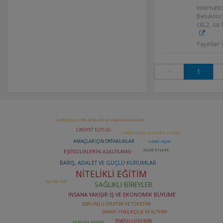
Internati
Behavior
cilt.2, sa
Yayınlar
<
1