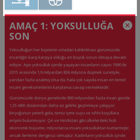
AMAÇ 1: YOKSULLUĞA
SON
Yoksulluğun her biçiminin ortadan kaldırılması günümüzde
insanlığın karşı karşıya olduğu en büyük sorun olmaya devam
ediyor. Aşırı yoksulluk içinde yaşayan insanların sayısı 1990 ile
2015 arasında 1,9 milyardan 836 milyona düşmek suretiyle,
yarıdan fazla azalmış olsa da, hala çok sayıda insan en temel
insani gereksinimlerini karşılama savaşı vermektedir.
Günümüzde dünya genelinde 800 milyondan fazla insan günde
1,25 ABD dolarından daha az gelirle geçinmeye çalışıyor;
birçoğunun yeterli gıda, temiz içme suyu ve sıhhi koşullara
erişimi bulunmuyor. Çin ve Hindistan gibi ülkelerdeki hızlı
ekonomik büyüme, milyonlarca insanı yoksulluktan kurtarmıştır,
ancak ilerleme dengesiz olmuştur. Kadınların yoksulluk içinde