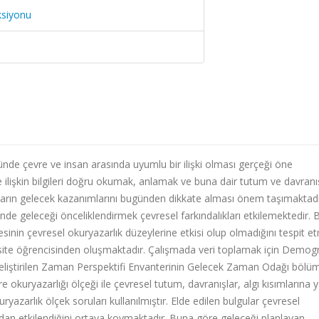
ksiyonu
de çevre ve insan arasında uyumlu bir ilişki olması gerçeği öne
ilişkin bilgileri doğru okumak, anlamak ve buna dair tutum ve davranı
sanların gelecek kazanımlarını bugünden dikkate alması önem taşımaktadı
de geleceği önceliklendirmek çevresel farkındalıkları etkilemektedir. 
in çevresel okuryazarlık düzeylerine etkisi olup olmadığını tespit e
ersite öğrencisinden oluşmaktadır. Çalışmada veri toplamak için Demogr
eliştirilen Zaman Perspektifi Envanterinin Gelecek Zaman Odağı bölü
re okuryazarlığı ölçeği ile çevresel tutum, davranışlar, algı kısımlarına 
uryazarlık ölçek soruları kullanılmıştır. Elde edilen bulgular çevresel
dan etkilendiğini ortaya koymaktadır. Buna göre geleceği planlayan