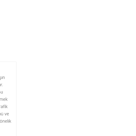
şın
r.
Bu
tmek
afik
mü ve
yönelik