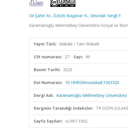
Dil Şahin M.
,
Öztürk Başpınar N.
,
Mısırdalı Yangil F.
Karamanoğlu Mehmetbey Üniversitesi Sosyal ve Ekonom
Yayın Türü:
Makale / Tam Makale
Cilt numarası:
27
Sayı:
49
Basım Tarihi:
2025
Doi Numarası:
10.18493/kmusekad.1563320
Dergi Adı:
Karamanoğlu Mehmetbey Üniversitesi S
Derginin Tarandığı İndeksler:
TR DİZİN (ULAK
Sayfa Sayıları:
ss.987-1002