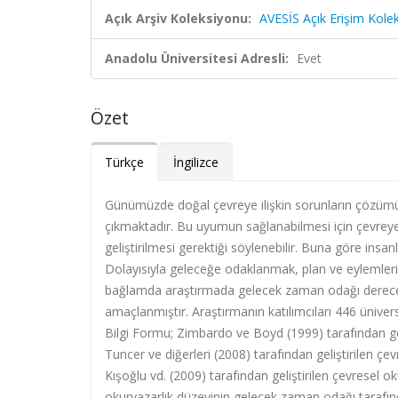
Açık Arşiv Koleksiyonu:
AVESİS Açık Erişim Kole
Anadolu Üniversitesi Adresli:
Evet
Özet
Türkçe
İngilizce
Günümüzde doğal çevreye ilişkin sorunların çözümün
çıkmaktadır. Bu uyumun sağlanabilmesi için çevreye 
geliştirilmesi gerektiği söylenebilir. Buna göre in
Dolayısıyla geleceğe odaklanmak, plan ve eylemlerin
bağlamda araştırmada gelecek zaman odağı derecesin
amaçlanmıştır. Araştırmanın katılımcıları 446 üniv
Bilgi Formu; Zimbardo ve Boyd (1999) tarafından g
Tuncer ve diğerleri (2008) tarafından geliştirilen çev
Kışoğlu vd. (2009) tarafından geliştirilen çevresel ok
okuryazarlık düzeyinin gelecek zaman odağı tarafın