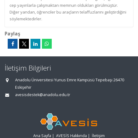
cep yayınlarla çalışmaktan memnun oldukları görülmüştür.
Diğer yandan, öğrenciler bu araçların telaffuzlarını geliştirdiğini
söylemektedirler.
Paylaş
İletişim Bilgileri
Anadolu Üniversitesi Yunus Emre Kampüsü Tepebaşı 26470
Eskişehir
avesisdestek@anadolu.edu.tr
Ana Sayfa
|
AVESİS Hakkında
|
İletişim