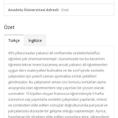
Anadolu Üniversitesi Adresli:
Evet
Özet
Türkçe
İngilizce
90'lı yıllara kadar yabancı dil sınıflarında sesletim/telaffuz
öğretimi çok önemsenmemiştir. Günümüzde ise bu becerinin
öğretimi tekrar önem kazanmış ancak yabancı dil öğretmenleri
uygun ders materyalleri bulmakta ve de sınıf içinde sesletim
çalışmaları için yeterli zaman ayırmakta zorluk çektikleri
görülmüştür. Bu çalışmanın amacı söz konusu zorlukları aşma
arayışında olan öğretmenlere cep yayınları bir çözüm olarak
sunmaktır. 15 kişiden oluşan Fransızca öğrencileriyle 5 hafta
süresince cep yayınlarla sesletim çalışmaları yapılarak, öntest
ve sontestten elde edilen sonuçlar doğrultusunda parçasal ve
parçalarüstü düzeyde bir gelişme olduğu saptanmıştır. Ayrıca,
hazırlanan bir ölçekten elde edilen sonuçlara göre, öğrencilerin