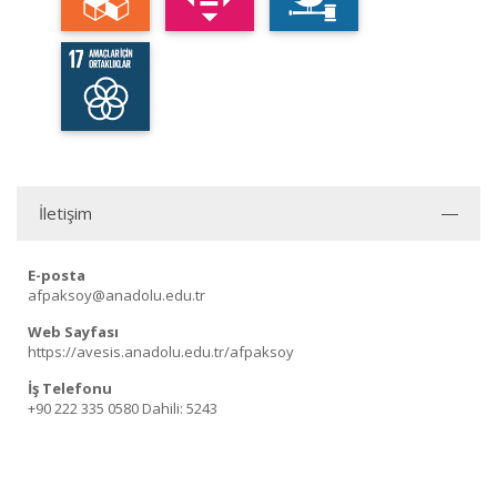
İletişim
E-posta
afpaksoy@anadolu.edu.tr
Web Sayfası
https://avesis.anadolu.edu.tr/afpaksoy
İş Telefonu
+90 222 335 0580
Dahili: 5243