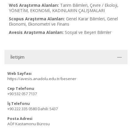
WoS Araştırma Alanları:
Tarım Bilimleri, Çevre / Ekoloji,
YÖNETİM, EKONOMİ, KADINLARIN ÇALIŞMALARI
Scopus Araştırma Alanları:
Genel Karar Bilimleri, Genel
Ekonomi, Ekonometri ve Finans
Avesis Araştırma Alanları:
Sosyal ve Beşeri Bilimler
İletişim
Web Sayfası
https://avesis.anadolu.edu.tr/besener
Cep Telefonu
+90 532 057 7137
İş Telefonu
+90 222 335 0580
Dahili: 5437
Posta Adresi
AÖF Kastamonu Bürosu