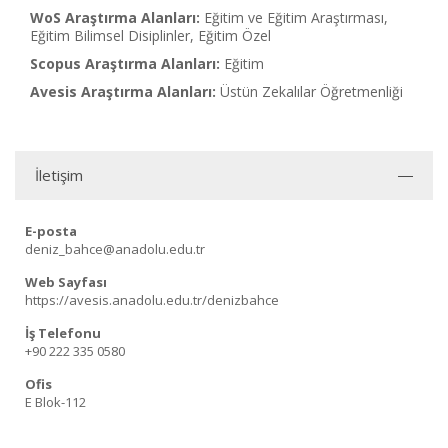
WoS Araştırma Alanları:
Eğitim ve Eğitim Araştırması,
Eğitim Bilimsel Disiplinler, Eğitim Özel
Scopus Araştırma Alanları:
Eğitim
Avesis Araştırma Alanları:
Üstün Zekalılar Öğretmenliği
İletişim
E-posta
deniz_bahce@anadolu.edu.tr
Web Sayfası
https://avesis.anadolu.edu.tr/denizbahce
İş Telefonu
+90 222 335 0580
Ofis
E Blok-112