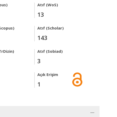
pus)
Atıf (WoS)
13
Scopus)
Atıf (Scholar)
143
TrDizin)
Atıf (Sobiad)
3
Açık Erişim
1