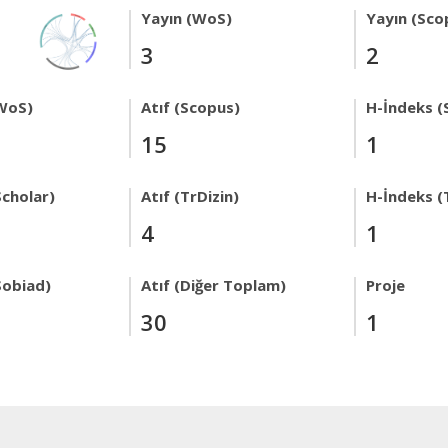
Yayın (WoS)
Yayın (Sco
3
2
WoS)
Atıf (Scopus)
H-İndeks (
15
1
Scholar)
Atıf (TrDizin)
H-İndeks (
4
1
Sobiad)
Atıf (Diğer Toplam)
Proje
30
1