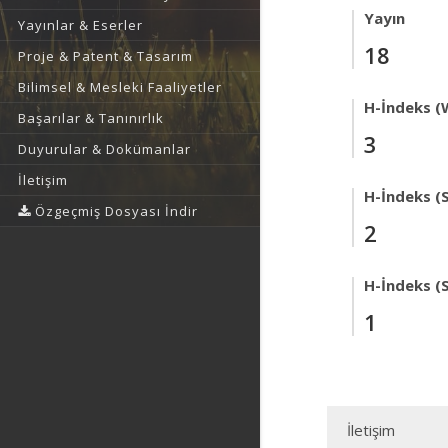
Yayın
Yayınlar & Eserler
18
Proje & Patent & Tasarım
Bilimsel & Mesleki Faaliyetler
H-İndeks (
Başarılar & Tanınırlık
3
Duyurular & Dokümanlar
İletişim
H-İndeks (
Özgeçmiş Dosyası İndir
2
H-İndeks (
1
İletişim