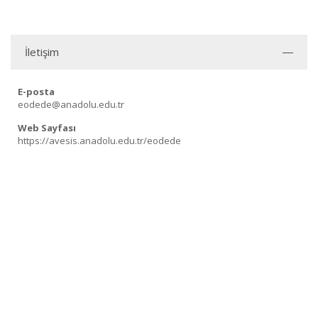
İletişim
E-posta
eodede@anadolu.edu.tr
Web Sayfası
https://avesis.anadolu.edu.tr/eodede