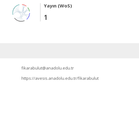
Yayın (WoS)
1
fikarabulut@anadolu.edu.tr
https://avesis.anadolu.edu.tr/fikarabulut