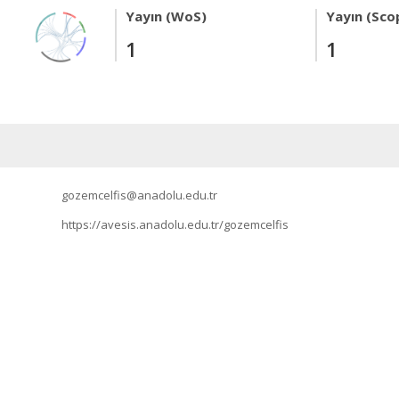
Yayın (WoS)
Yayın (Sco
1
1
gozemcelfis@anadolu.edu.tr
https://avesis.anadolu.edu.tr/gozemcelfis