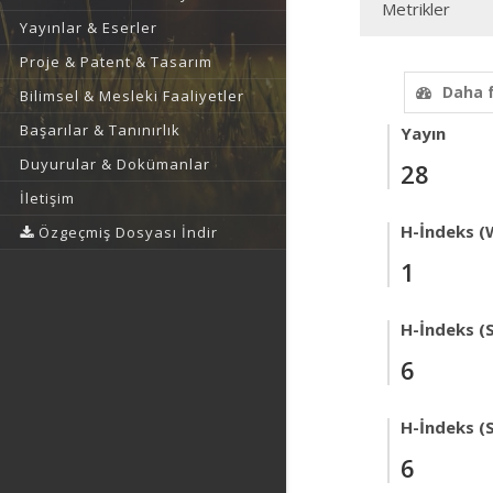
Metrikler
Yayınlar & Eserler
Proje & Patent & Tasarım
Daha 
Bilimsel & Mesleki Faaliyetler
Başarılar & Tanınırlık
Yayın
Duyurular & Dokümanlar
28
İletişim
H-İndeks (
Özgeçmiş Dosyası İndir
1
H-İndeks (
6
H-İndeks (
6