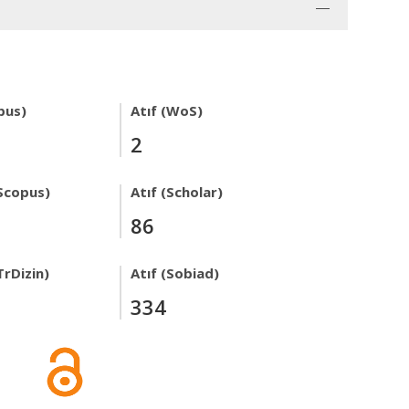
pus)
Atıf (WoS)
2
Scopus)
Atıf (Scholar)
86
TrDizin)
Atıf (Sobiad)
334