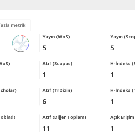
fazla metrik
Yayın (WoS)
Yayın (Sco
5
5
WoS)
Atıf (Scopus)
H-İndeks (
1
1
Scholar)
Atıf (TrDizin)
H-İndeks (
6
1
Sobiad)
Atıf (Diğer Toplam)
Açık Erişim
11
1