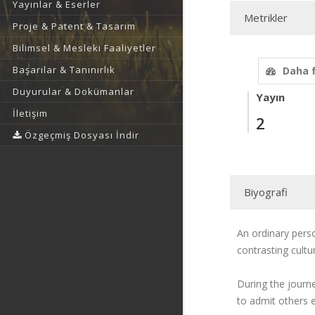
Yayınlar & Eserler
Metrikler
Proje & Patent & Tasarım
Bilimsel & Mesleki Faaliyetler
Başarılar & Tanınırlık
Daha 
Duyurular & Dokümanlar
Yayın
İletişim
2
Özgeçmiş Dosyası İndir
Biyografi
An ordinary pers
contrasting cult
During the journe
to admit others 