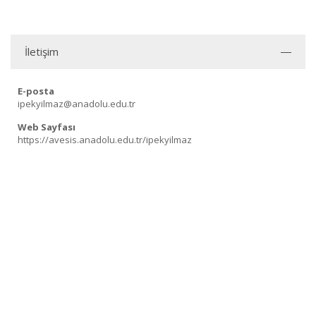
İletişim
E-posta
ipekyilmaz@anadolu.edu.tr
Web Sayfası
https://avesis.anadolu.edu.tr/ipekyilmaz