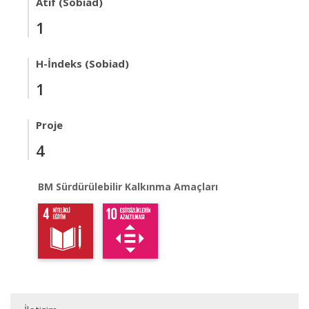
Atıf (Sobiad)
1
H-İndeks (Sobiad)
1
Proje
4
BM Sürdürülebilir Kalkınma Amaçları