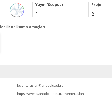
Yayın (Scopus)
Proje
1
6
lebilir Kalkınma Amaçları
leventeraslan@anadolu.edu.tr
https://avesis.anadolu.edu.tr/leventeraslan