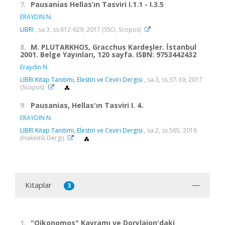
7.
Pausanias Hellas’ın Tasviri I.1.1 - I.3.5
ERAYDIN N.
LIBRI
, sa.3, ss.612-629, 2017 (SSCI, Scopus)
8.
M. PLUTARKHOS, Gracchus Kardeşler. İstanbul
2001. Belge Yayınları, 120 sayfa. ISBN: 9753442432
Eraydın N.
LIBRI Kitap Tanitimi, Elestiri ve Ceviri Dergisi
, sa.3, ss.37-39, 2017
(Scopus)
9.
Pausanias, Hellas'ın Tasviri I. 4.
ERAYDIN N.
LIBRI Kitap Tanitimi, Elestiri ve Ceviri Dergisi
, sa.2, ss.565, 2016
(Hakemli Dergi)
Kitaplar
3
1.
"Oikonomos" Kavramı ve Dorylaion'daki