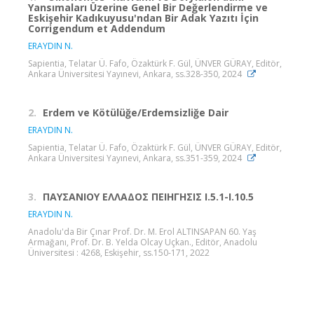
Yansımaları Üzerine Genel Bir Değerlendirme ve
Eskişehir Kadıkuyusu'ndan Bir Adak Yazıtı İçin
Corrigendum et Addendum
ERAYDIN N.
Sapientia, Telatar Ü. Fafo, Özaktürk F. Gül, ÜNVER GÜRAY, Editör,
Ankara Üniversitesi Yayınevi, Ankara, ss.328-350, 2024
2.
Erdem ve Kötülüğe/Erdemsizliğe Dair
ERAYDIN N.
Sapientia, Telatar Ü. Fafo, Özaktürk F. Gül, ÜNVER GÜRAY, Editör,
Ankara Üniversitesi Yayınevi, Ankara, ss.351-359, 2024
3.
ΠΑΥΣΑΝΙΟΥ ΕΛΛΑΔΟΣ ΠΕΙΗΓΗΣΙΣ Ι.5.1-Ι.10.5
ERAYDIN N.
Anadolu'da Bir Çınar Prof. Dr. M. Erol ALTINSAPAN 60. Yaş
Armağanı, Prof. Dr. B. Yelda Olcay Uçkan., Editör, Anadolu
Üniversitesi : 4268, Eskişehir, ss.150-171, 2022