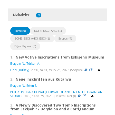
Makaleler
9
Tümü (9)
SCI-E, SSCI, AHCI (1)
SCI-E, SSCI, AHCI, ESCI (1)
Scopus (4)
Diğer Yayınlar (5)
1.
New Votive Inscriptions from Eskişehir Museum
Eraydın N.
,
Türkan A.
Libri (Turkey)
, cilt.0, sa.XII, ss.15-25, 2026 (Scopus)
2.
Neue Inschriften aus Kütahya
Eraydın N.
,
Erten E.
PHILIA: INTERNATIONAL JOURNAL OF ANCIENT MEDITERRANEAN
STUDIES
, sa.9, ss.65-79, 2023 (Hakemli Dergi)
3.
A Newly Discovered Two Tomb Inscriptions
from Eskişehir / Dorylaion and a Corrigendum