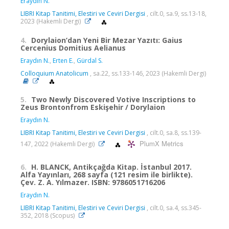
Eraydın N.
LIBRI Kitap Tanitimi, Elestiri ve Ceviri Dergisi
, cilt.0, sa.9, ss.13-18,
2023 (Hakemli Dergi)
4.
Dorylaion’dan Yeni Bir Mezar Yazıtı: Gaius
Cercenius Domitius Aelianus
Eraydın N.
,
Erten E.
,
Gürdal S.
Colloquium Anatolicum
, sa.22, ss.133-146, 2023 (Hakemli Dergi)
5.
Two Newly Discovered Votive Inscriptions to
Zeus Brontonfrom Eskişehir / Dorylaion
Eraydın N.
LIBRI Kitap Tanitimi, Elestiri ve Ceviri Dergisi
, cilt.0, sa.8, ss.139-
PlumX Metrics
147, 2022 (Hakemli Dergi)
6.
H. BLANCK, Antikçağda Kitap. İstanbul 2017.
Alfa Yayınları, 268 sayfa (121 resim ile birlikte).
Çev. Z. A. Yılmazer. ISBN: 9786051716206
Eraydın N.
LIBRI Kitap Tanitimi, Elestiri ve Ceviri Dergisi
, cilt.0, sa.4, ss.345-
352, 2018 (Scopus)