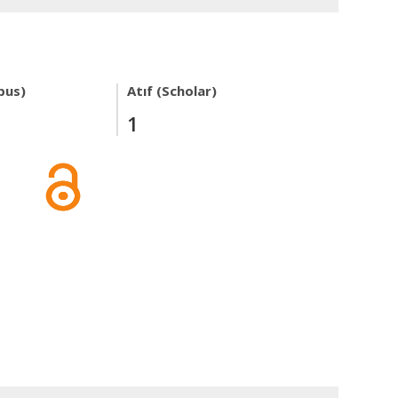
pus)
Atıf (Scholar)
1