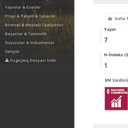
Yayınlar & Eserler
Proje & Patent & Tasarım
Daha 
Bilimsel & Mesleki Faaliyetler
Yayın
Başarılar & Tanınırlık
7
Duyurular & Dokümanlar
İletişim
H-İndeks (
Özgeçmiş Dosyası İndir
1
BM Sürdürü