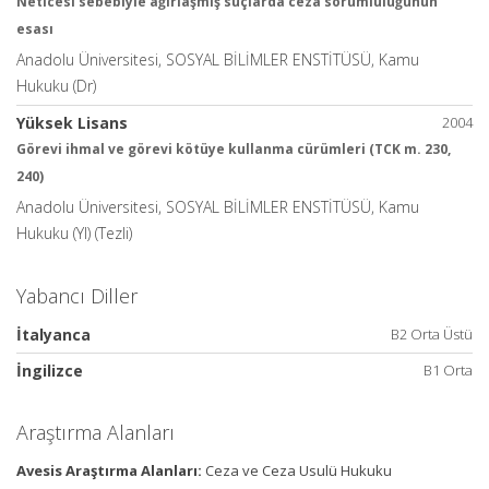
Neticesi sebebiyle ağırlaşmış suçlarda ceza sorumluluğunun
esası
Anadolu Üniversitesi, SOSYAL BİLİMLER ENSTİTÜSÜ, Kamu
Hukuku (Dr)
Yüksek Lisans
2004
Görevi ihmal ve görevi kötüye kullanma cürümleri (TCK m. 230,
240)
Anadolu Üniversitesi, SOSYAL BİLİMLER ENSTİTÜSÜ, Kamu
Hukuku (Yl) (Tezli)
Yabancı Diller
İtalyanca
B2 Orta Üstü
İngilizce
B1 Orta
Araştırma Alanları
Avesis Araştırma Alanları:
Ceza ve Ceza Usulü Hukuku