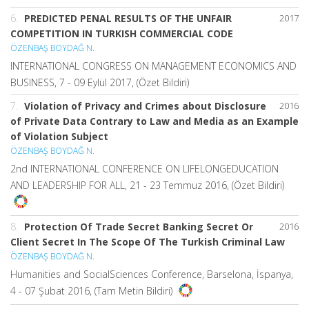
6.
PREDICTED PENAL RESULTS OF THE UNFAIR
2017
COMPETITION IN TURKISH COMMERCIAL CODE
ÖZENBAŞ BOYDAĞ N.
INTERNATIONAL CONGRESS ON MANAGEMENT ECONOMICS AND
BUSINESS, 7 - 09 Eylül 2017, (Özet Bildiri)
7.
Violation of Privacy and Crimes about Disclosure
2016
of Private Data Contrary to Law and Media as an Example
of Violation Subject
ÖZENBAŞ BOYDAĞ N.
2nd INTERNATIONAL CONFERENCE ON LIFELONGEDUCATION
AND LEADERSHIP FOR ALL, 21 - 23 Temmuz 2016, (Özet Bildiri)
8.
Protection Of Trade Secret Banking Secret Or
2016
Client Secret In The Scope Of The Turkish Criminal Law
ÖZENBAŞ BOYDAĞ N.
Humanities and SocialSciences Conference, Barselona, İspanya,
4 - 07 Şubat 2016, (Tam Metin Bildiri)