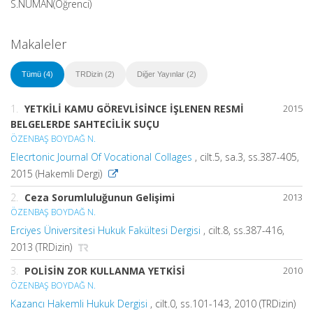
S.NUMAN(Öğrenci)
Makaleler
Tümü (4)
TRDizin (2)
Diğer Yayınlar (2)
1.
YETKİLİ KAMU GÖREVLİSİNCE İŞLENEN RESMİ
2015
BELGELERDE SAHTECİLİK SUÇU
ÖZENBAŞ BOYDAĞ N.
Elecrtonic Journal Of Vocational Collages
, cilt.5, sa.3, ss.387-405,
2015 (Hakemli Dergi)
2.
Ceza Sorumluluğunun Gelişimi
2013
ÖZENBAŞ BOYDAĞ N.
Erciyes Üniversitesi Hukuk Fakültesi Dergisi
, cilt.8, ss.387-416,
2013 (TRDizin)
3.
POLİSİN ZOR KULLANMA YETKİSİ
2010
ÖZENBAŞ BOYDAĞ N.
Kazancı Hakemli Hukuk Dergisi
, cilt.0, ss.101-143, 2010 (TRDizin)