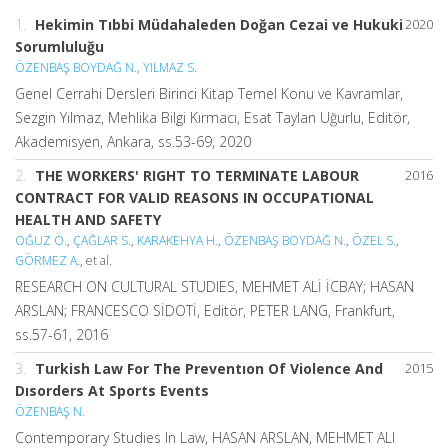
1.
Hekimin Tıbbi Müdahaleden Doğan Cezai ve Hukuki
2020
Sorumluluğu
ÖZENBAŞ BOYDAĞ N.
,
YILMAZ S.
Genel Cerrahi Dersleri Birinci Kitap Temel Konu ve Kavramlar,
Sezgin Yılmaz, Mehlika Bilgi Kırmacı, Esat Taylan Uğurlu, Editör,
Akademisyen, Ankara, ss.53-69, 2020
2.
THE WORKERS' RIGHT TO TERMINATE LABOUR
2016
CONTRACT FOR VALID REASONS IN OCCUPATIONAL
HEALTH AND SAFETY
OĞUZ Ö.
,
ÇAĞLAR S.
,
KARAKEHYA H.
,
ÖZENBAŞ BOYDAĞ N.
,
ÖZEL S.
,
GÖRMEZ A.
, et al.
RESEARCH ON CULTURAL STUDIES, MEHMET ALİ İCBAY; HASAN
ARSLAN; FRANCESCO SİDOTİ, Editör, PETER LANG, Frankfurt,
ss.57-61, 2016
3.
Turkish Law For The Preventıon Of Violence And
2015
Dısorders At Sports Events
ÖZENBAŞ N.
Contemporary Studies In Law, HASAN ARSLAN, MEHMET ALI