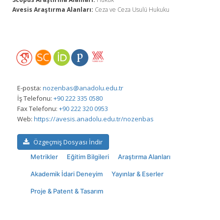
Avesis Araştırma Alanları:
Ceza ve Ceza Usulü Hukuku
E-posta:
nozenbas@anadolu.edu.tr
İş Telefonu:
+90 222 335 0580
Fax Telefonu:
+90 222 320 0953
Web:
https://avesis.anadolu.edu.tr/nozenbas
Özgeçmiş Dosyası İndir
Metrikler
Eğitim Bilgileri
Araştırma Alanları
Akademik İdari Deneyim
Yayınlar & Eserler
Proje & Patent & Tasarım