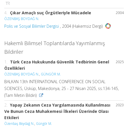
4.
Çıkar Amaçlı suç Örgütleriyle Mücadele
2004
ÖZENBAŞ BOYDAĞ N.
Polis ve Sosyal Bilimler Dergisi
, 2004 (Hakemsiz Dergi)
Hakemli Bilimsel Toplantılarda Yayımlanmış
Bildiriler
1.
Türk Ceza Hukukunda Güvenlik Tedbirinin Genel
2025
Özellikleri
ÖZENBAŞ BOYDAĞ N.
,
GÜNGÖR M.
BALKAN 13th INTERNATIONAL CONFERENCE ON SOCIAL
SCIENCES, Üsküp, Makedonya, 25 - 27 Nisan 2025, ss.134-145,
(Tam Metin Bildiri)
2.
Yapay Zekanın Ceza Yargılamasında Kullanılması
2023
Ve Bunun Ceza Muhakemesi İlkeleri Üzerinde Olası
Etkileri
Özenbaş Boydağ N.
,
Güngör M.