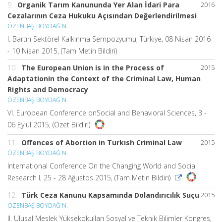
9.
Organik Tarım Kanununda Yer Alan İdari Para
2016
Cezalarının Ceza Hukuku Açısından Değerlendirilmesi
ÖZENBAŞ BOYDAĞ N.
I. Bartın Sektörel Kalkınma Sempozyumu, Türkiye, 08 Nisan 2016
- 10 Nisan 2015, (Tam Metin Bildiri)
10.
The European Union is in the Process of
2015
Adaptationin the Context of the Criminal Law, Human
Rights and Democracy
ÖZENBAŞ BOYDAĞ N.
VI. European Conference onSocial and Behavıoral Sciences, 3 -
06 Eylül 2015, (Özet Bildiri)
11.
Offences of Abortion in Turkısh Criminal Law
2015
ÖZENBAŞ BOYDAĞ N.
International Conference On the Changing World and Social
Research I, 25 - 28 Ağustos 2015, (Tam Metin Bildiri)
12.
Türk Ceza Kanunu Kapsamında Dolandırıcılık Suçu
2015
ÖZENBAŞ BOYDAĞ N.
II. Ulusal Meslek Yüksekokulları Sosyal ve Teknik Bilimler Kongres,