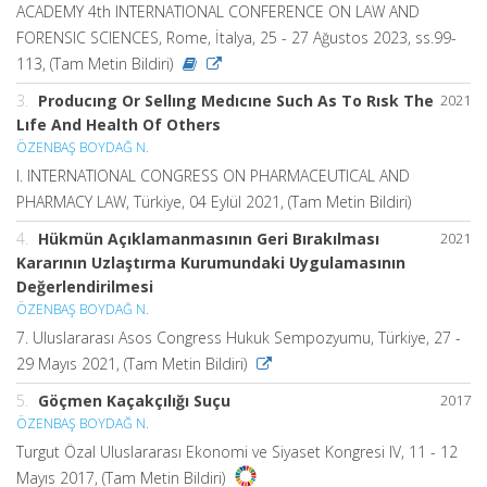
ACADEMY 4th INTERNATIONAL CONFERENCE ON LAW AND
FORENSIC SCIENCES, Rome, İtalya, 25 - 27 Ağustos 2023, ss.99-
113, (Tam Metin Bildiri)
3.
Producıng Or Sellıng Medıcıne Such As To Rısk The
2021
Lıfe And Health Of Others
ÖZENBAŞ BOYDAĞ N.
I. INTERNATIONAL CONGRESS ON PHARMACEUTICAL AND
PHARMACY LAW, Türkiye, 04 Eylül 2021, (Tam Metin Bildiri)
4.
Hükmün Açıklamanmasının Geri Bırakılması
2021
Kararının Uzlaştırma Kurumundaki Uygulamasının
Değerlendirilmesi
ÖZENBAŞ BOYDAĞ N.
7. Uluslararası Asos Congress Hukuk Sempozyumu, Türkiye, 27 -
29 Mayıs 2021, (Tam Metin Bildiri)
5.
Göçmen Kaçakçılığı Suçu
2017
ÖZENBAŞ BOYDAĞ N.
Turgut Özal Uluslararası Ekonomi ve Siyaset Kongresi IV, 11 - 12
Mayıs 2017, (Tam Metin Bildiri)