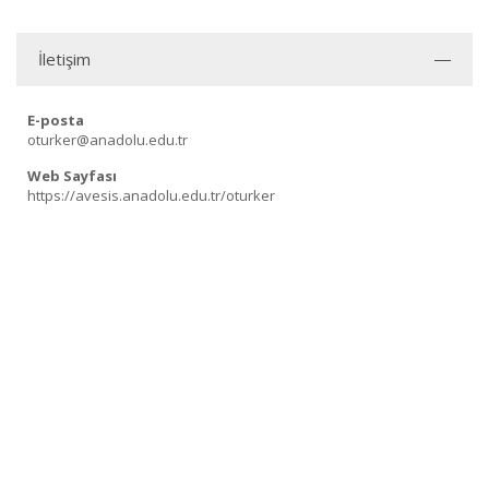
İletişim
E-posta
oturker@anadolu.edu.tr
Web Sayfası
https://avesis.anadolu.edu.tr/oturker