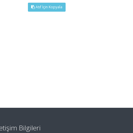
Atıf İçin Kopyala
letişim Bilgileri