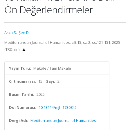
Ön Değerlendirmeler
Akca S.
,
Şen D.
Mediterranean Journal of Humanities, cilt.15, sa.2, ss.121-151, 2025
(TRDizin)
Yayın Türü:
Makale / Tam Makale
Cilt numarası:
15
Sayı:
2
Basım Tarihi:
2025
Doi Numarası:
10.13114/mjh.1730845
Dergi Adı:
Mediterranean Journal of Humanities