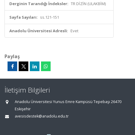
Derginin Tarandığı İndeksler:
TR DİZİN (ULAKBİM)
Sayfa Sayıları:
ss.121-151
Anadolu Üniversitesi Adresli:
Evet
Paylaş
İletişim Bilgileri
Anadolu Üniversitesi Yunus Emre Kampüsü Tepebaşı 26470
Eskişehir
avesisdestek@anadolu.edu.tr