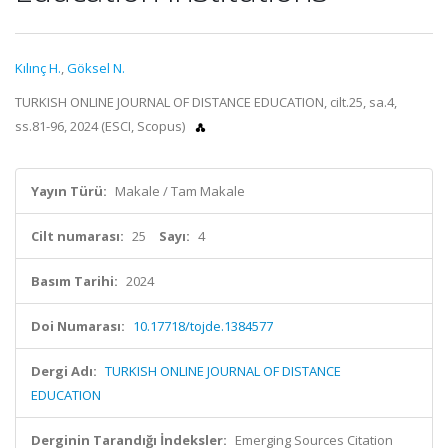
Kılınç H.
,
Göksel N.
TURKISH ONLINE JOURNAL OF DISTANCE EDUCATION, cilt.25, sa.4,
ss.81-96, 2024 (ESCI, Scopus)
Yayın Türü:
Makale / Tam Makale
Cilt numarası:
25
Sayı:
4
Basım Tarihi:
2024
Doi Numarası:
10.17718/tojde.1384577
Dergi Adı:
TURKISH ONLINE JOURNAL OF DISTANCE
EDUCATION
Derginin Tarandığı İndeksler:
Emerging Sources Citation