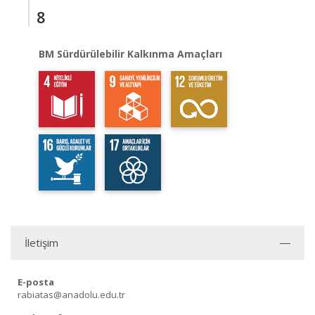
8
BM Sürdürülebilir Kalkınma Amaçları
İletişim
E-posta
rabiatas@anadolu.edu.tr