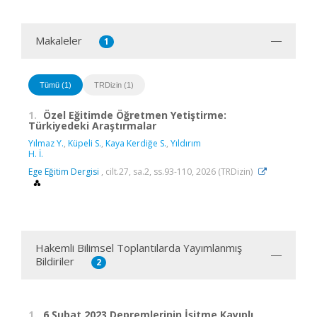
Makaleler
1
Tümü (1)
TRDizin (1)
1.
Özel Eğitimde Öğretmen Yetiştirme:
Türkiyedeki Araştırmalar
Yılmaz Y.
,
Küpeli S.
,
Kaya Kerdiğe S.
,
Yıldırım
H. İ.
Ege Eğitim Dergisi
, cilt.27, sa.2, ss.93-110, 2026 (TRDizin)
Hakemli Bilimsel Toplantılarda Yayımlanmış
Bildiriler
2
1.
6 Şubat 2023 Depremlerinin İşitme Kayıplı