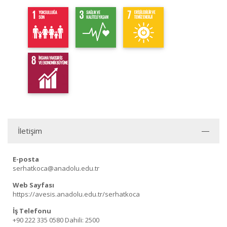
İletişim
E-posta
serhatkoca@anadolu.edu.tr
Web Sayfası
https://avesis.anadolu.edu.tr/serhatkoca
İş Telefonu
+90 222 335 0580
Dahili: 2500