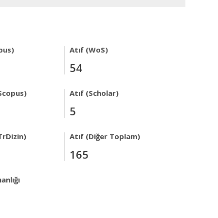
pus)
Atıf (WoS)
54
Scopus)
Atıf (Scholar)
5
TrDizin)
Atıf (Diğer Toplam)
165
anlığı