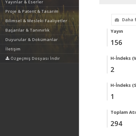
Yayınlar & Eserler
Proje & Patent & Tasarım
Daha 
Bilimsel & Mesleki Faaliyetler
Başarılar & Tanınırlık
Yayın
Duyurular & Dokümanlar
156
İletişim
H-İndeks (
Özgeçmiş Dosyası İndir
2
H-İndeks (
1
Toplam Atıf
294