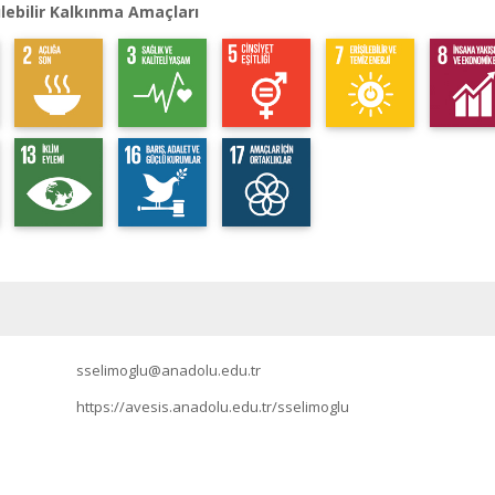
lebilir Kalkınma Amaçları
sselimoglu@anadolu.edu.tr
https://avesis.anadolu.edu.tr/sselimoglu