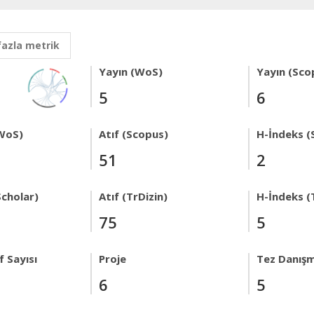
fazla metrik
Yayın (WoS)
Yayın (Sco
5
6
WoS)
Atıf (Scopus)
H-İndeks (
51
2
Scholar)
Atıf (TrDizin)
H-İndeks (
75
5
 Sayısı
Proje
Tez Danışm
6
5