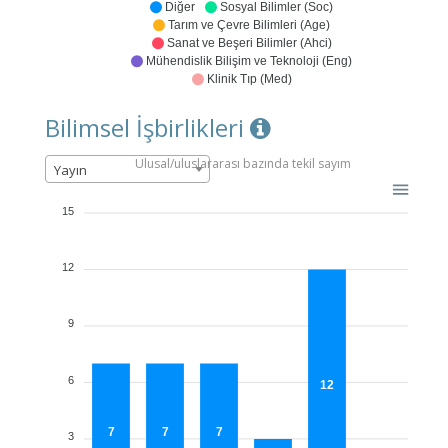
Diğer
Sosyal Bilimler (Soc)
Tarım ve Çevre Bilimleri (Age)
Sanat ve Beşeri Bilimler (Ahci)
Mühendislik Bilişim ve Teknoloji (Eng)
Klinik Tıp (Med)
Bilimsel İşbirlikleri
Ulusal/uluslararası bazında tekil sayım
Yayın
15
12
9
6
12
7
7
7
3