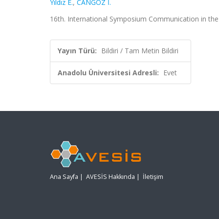
Yıldız E.
,
CANGÖZ İ.
16th. International Symposium Communication in the M
Yayın Türü:
Bildiri / Tam Metin Bildiri
Anadolu Üniversitesi Adresli:
Evet
Ana Sayfa
|
AVESİS Hakkında
|
İletişim