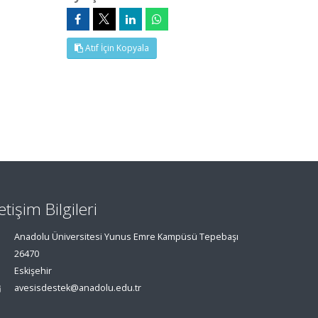
Atıf İçin Kopyala
letişim Bilgileri
Anadolu Üniversitesi Yunus Emre Kampüsü Tepebaşı
26470
Eskişehir
avesisdestek@anadolu.edu.tr