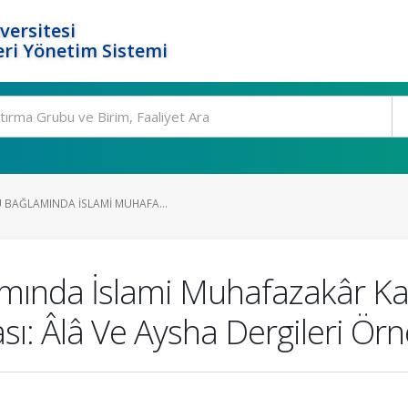
versitesi
ri Yönetim Sistemi
 BAĞLAMINDA İSLAMI MUHAFA...
mında İslami Muhafazakâr Kad
ı: Âlâ Ve Aysha Dergileri Örn