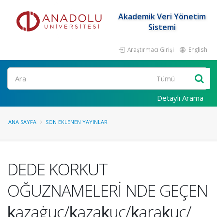
Akademik Veri Yönetim
Sistemi
Araştırmacı Girişi
English
Ara
Detaylı Arama
ANA SAYFA
SON EKLENEN YAYINLAR
DEDE KORKUT
OĞUZNAMELERİ NDE GEÇEN
ḳazaġuc/ḳazaḳuc/ḳaraḳuc/