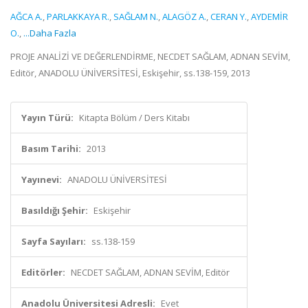
AĞCA A.
,
PARLAKKAYA R.
,
SAĞLAM N.
,
ALAGÖZ A.
,
CERAN Y.
,
AYDEMİR
O.
,
...Daha Fazla
PROJE ANALİZİ VE DEĞERLENDİRME, NECDET SAĞLAM, ADNAN SEVİM,
Editör, ANADOLU ÜNİVERSİTESİ, Eskişehir, ss.138-159, 2013
Yayın Türü:
Kitapta Bölüm / Ders Kitabı
Basım Tarihi:
2013
Yayınevi:
ANADOLU ÜNİVERSİTESİ
Basıldığı Şehir:
Eskişehir
Sayfa Sayıları:
ss.138-159
Editörler:
NECDET SAĞLAM, ADNAN SEVİM, Editör
Anadolu Üniversitesi Adresli:
Evet