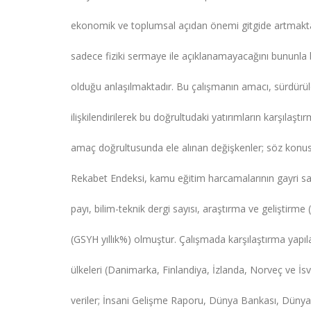
ekonomik ve toplumsal açıdan önemi gitgide artmaktadı
sadece fiziki sermaye ile açıklanamayacağını bununla b
olduğu anlaşılmaktadır. Bu çalışmanın amacı, sürdürül
ilişkilendirilerek bu doğrultudaki yatırımların karşılaştı
amaç doğrultusunda ele alınan değişkenler; söz konusu
Rekabet Endeksi, kamu eğitim harcamalarının gayri safi
payı, bilim-teknik dergi sayısı, araştırma ve geliştir
(GSYH yıllık%) olmuştur. Çalışmada karşılaştırma yapıla
ülkeleri (Danimarka, Finlandiya, İzlanda, Norveç ve İsv
veriler; İnsani Gelişme Raporu, Dünya Bankası, Dün