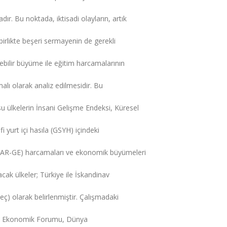
r. Bu noktada, iktisadi olayların, artık
irlikte beşeri sermayenin de gerekli
ebilir büyüme ile eğitim harcamalarının
rmalı olarak analiz edilmesidir. Bu
 ülkelerin İnsani Gelişme Endeksi, Küresel
 yurt içi hasıla (GSYH) içindeki
me (AR-GE) harcamaları ve ekonomik büyümeleri
cak ülkeler; Türkiye ile İskandinav
eç) olarak belirlenmiştir. Çalışmadaki
ya Ekonomik Forumu, Dünya