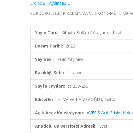
Erdinç Z.
,
Aydınbaş G.
SÜRDÜRÜLEBİLİR KALKINMA VE EKONOMİ, H. Merve HA
Yayın Türü:
Kitapta Bölüm / Araştırma Kitabı
Basım Tarihi:
2022
Yayınevi:
İksad Yayınevi
Basıldığı Şehir:
İstanbul
Sayfa Sayıları:
ss.238-253
Editörler:
H. Merve HAMZAOĞLU, Editör
Açık Arşiv Koleksiyonu:
AVESİS Açık Erişim Kole
Anadolu Üniversitesi Adresli:
Evet