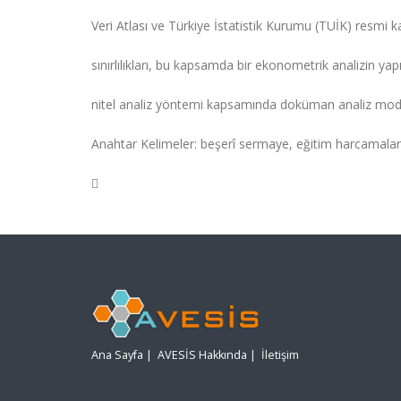
Veri Atlası ve Türkiye İstatistik Kurumu (TUİK) resmi 
sınırlılıkları, bu kapsamda bir ekonometrik analizin y
nitel analiz yöntemi kapsamında doküman analiz modeli
Anahtar Kelimeler: beşerî sermaye, eğitim harcamal

Ana Sayfa
|
AVESİS Hakkında
|
İletişim