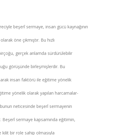
eciyle beşerî sermaye, insan gücü kaynağının
larak öne çıkmıştır. Bu hızlı
birçoğu, gerçek anlamda sürdürülebilir
duğu görüşünde birleşmişlerdir. Bu
arak insan faktörü ile eğitime yönelik
ğitime yönelik olarak yapılan harcamalar-
ve bunun neticesinde beşerî sermayenin
ır. Beşerî sermaye kapsamında eğitimin,
ilit bir role sahip olmasıyla