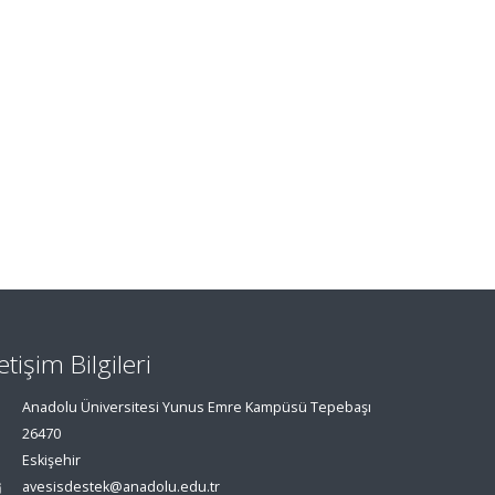
letişim Bilgileri
Anadolu Üniversitesi Yunus Emre Kampüsü Tepebaşı
26470
Eskişehir
avesisdestek@anadolu.edu.tr