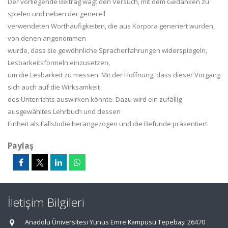
Der vorliegende Beitrag wagt de
n Versuch, mit dem Gedanken zu
spielen und neben der generell
verwendeten Worthäufigkeiten, die aus Korpora generiert wurden,
von denen angenommen
wurde, dass sie gewöhnliche Spracherfahrungen widerspiegeln,
Lesbarkeitsformeln
einzusetzen,
um die Lesbarkei
t zu messen. Mit der Hoffnung, dass dieser Vorgang
sich auch auf die Wirksamkeit
des Unterrichts auswirken könnte. Dazu wird ein zufällig
ausgewähltes Lehrbuch und dessen
Einheit als Fallstudie herangezogen und die Befunde präsentiert
Paylaş
İletişim Bilgileri
Anadolu Üniversitesi Yunus Emre Kampüsü Tepebaşı 26470