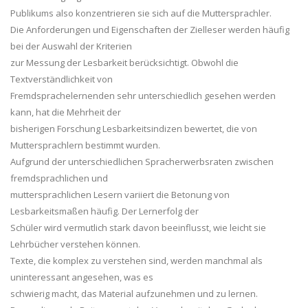
Publikums also konzentrieren sie sich auf die Muttersprachler.
Die Anforderungen und Eigensch
aften der Zielleser werden häufig
bei der Auswahl der Kriterien
zur
Messung
der
Lesbarkeit
berücksichtigt.
Obwohl
die
Textverständlichkeit
von
Fremdsprachelernenden
sehr
unterschiedlich
gesehen
werden
kann,
hat
die
Mehrheit
der
bisherigen Forschung
Lesbark
eitsindizen
bewertet, die von
Muttersprachlern bestimmt wurden.
Aufgrund
der
unterschiedlichen
Spracherwerbsraten
zwischen
fremdsprachlichen
und
muttersprachlichen Lesern variiert die Betonung von
Lesbarkeitsmaßen
häufig. Der Lernerfolg der
Schüler wird ve
rmutlich stark davon beeinflusst, wie leicht sie
Lehrbücher verstehen können.
Texte, die komplex zu verstehen sind, werden manchmal als
uninteressant angesehen, was es
schwierig macht, das Material aufzunehmen und zu lernen.