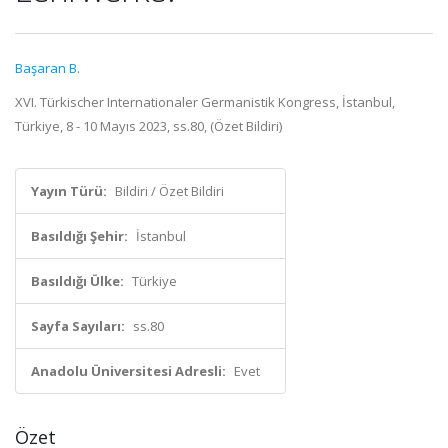
Başaran B.
XVI. Türkischer Internationaler Germanistik Kongress, İstanbul,
Türkiye, 8 - 10 Mayıs 2023, ss.80, (Özet Bildiri)
Yayın Türü:
Bildiri / Özet Bildiri
Basıldığı Şehir:
İstanbul
Basıldığı Ülke:
Türkiye
Sayfa Sayıları:
ss.80
Anadolu Üniversitesi Adresli:
Evet
Özet