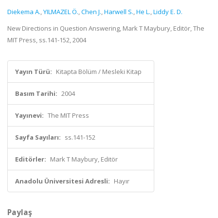
Diekema A.
,
YILMAZEL Ö.
,
Chen J.
,
Harwell S.
,
He L.
,
Liddy E. D.
New Directions in Question Answering, Mark T Maybury, Editör, The
MIT Press, ss.141-152, 2004
Yayın Türü:
Kitapta Bölüm / Mesleki Kitap
Basım Tarihi:
2004
Yayınevi:
The MIT Press
Sayfa Sayıları:
ss.141-152
Editörler:
Mark T Maybury, Editör
Anadolu Üniversitesi Adresli:
Hayır
Paylaş