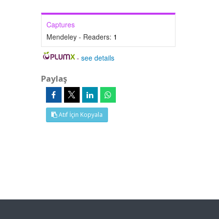
Captures
Mendeley - Readers:
1
-
see details
Paylaş
Atıf İçin Kopyala