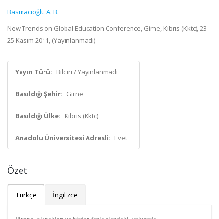
Basmacıoğlu A. B.
New Trends on Global Education Conference, Girne, Kıbrıs (Kktc), 23 -
25 Kasım 2011, (Yayınlanmadı)
Yayın Türü:
Bildiri / Yayınlanmadı
Basıldığı Şehir:
Girne
Basıldığı Ülke:
Kıbrıs (Kktc)
Anadolu Üniversitesi Adresli:
Evet
Özet
Türkçe
İngilizce
Piyano, olanakları ve birden fazla alandaki katkısıyla