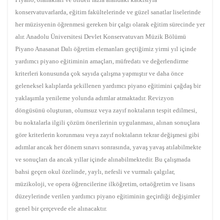
konservatuvarlarda, eğitim fakültelerinde ve güzel sanatlar liselerinde
her müzisyenin öğrenmesi gereken bir çalgı olarak eğitim sürecinde yer
alır. Anadolu Üniversitesi Devlet Konservatuvarı Müzik Bölümü
Piyano Anasanat Dalı öğretim elemanları geçtiğimiz yirmi yıl içinde
yardımcı piyano eğitiminin amaçları, müfredatı ve değerlendirme
kriterleri konusunda çok sayıda çalışma yapmıştır ve daha önce
geleneksel kalıplarda şekillenen yardımcı piyano eğitimini çağdaş bir
yaklaşımla yenileme yolunda adımlar atmaktadır. Revizyon
döngüsünü oluşturan, olumsuz veya zayıf noktaların tespit edilmesi,
bu noktalarla ilgili çözüm önerilerinin uygulanması, alınan sonuçlara
göre kriterlerin korunması veya zayıf noktaların tekrar değişmesi gibi
adımlar ancak her dönem sınavı sonrasında, yavaş yavaş atılabilmekte
ve sonuçları da ancak yıllar içinde alınabilmektedir. Bu çalışmada
bahsi geçen okul özelinde, yaylı, nefesli ve vurmalı çalgılar,
müzikoloji, ve opera öğrencilerine ilköğretim, ortaöğretim ve lisans
düzeylerinde verilen yardımcı piyano eğitiminin geçirdiği değişimler
genel bir çerçevede ele alınacaktır.