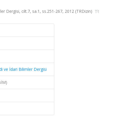
ler Dergisi, cilt.7, sa.1, ss.251-267, 2012 (TRDizin)
i ve İdari Bilimler Dergisi
BİM)