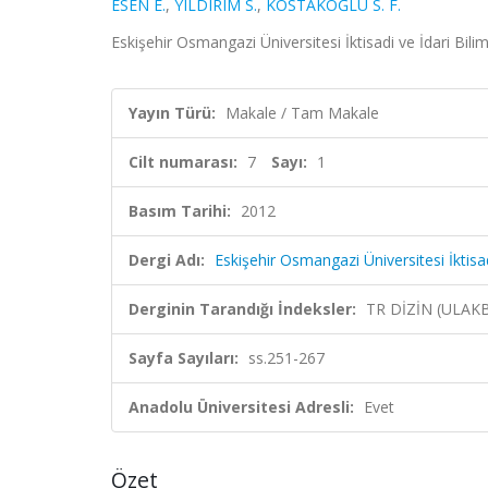
ESEN E.
,
YILDIRIM S.
,
KOSTAKOĞLU S. F.
Eskişehir Osmangazi Üniversitesi İktisadi ve İdari Bilim
Yayın Türü:
Makale / Tam Makale
Cilt numarası:
7
Sayı:
1
Basım Tarihi:
2012
Dergi Adı:
Eskişehir Osmangazi Üniversitesi İktisad
Derginin Tarandığı İndeksler:
TR DİZİN (ULAK
Sayfa Sayıları:
ss.251-267
Anadolu Üniversitesi Adresli:
Evet
Özet