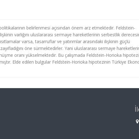
at politikalarının belirlenmesi açısından önem arz etmektedir. Feldstein-
lişkinin varlığını uluslararası sermaye hareketlerinin serbestlik dereces
tlamalar varsa, tasarruflar ve yatırımlar arasındaki ilişkinin güçlü
 zayıfladığını öne sürmektedirler. Yani uluslararası sermaye hareketleri
önüşme oranı yükselmektedir. Bu çalışmada Feldstein-Horioka hipotezi
ştır. Elde edilen bulgular Feldstein-Horioka hipotezinin Türkiye Ekon
İ