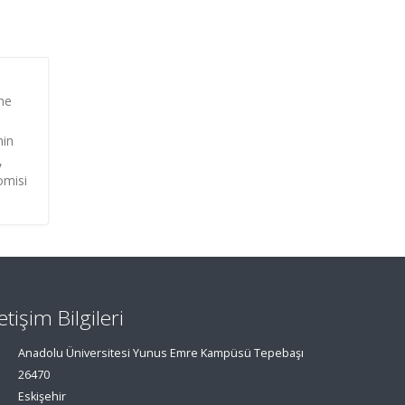
ine
nin
,
omisi
letişim Bilgileri
Anadolu Üniversitesi Yunus Emre Kampüsü Tepebaşı
26470
Eskişehir