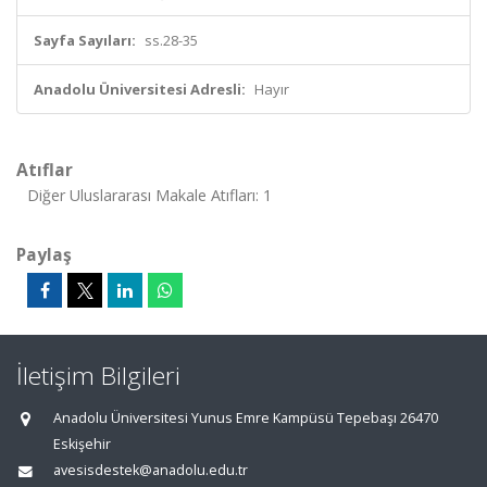
Sayfa Sayıları:
ss.28-35
Anadolu Üniversitesi Adresli:
Hayır
Atıflar
Diğer Uluslararası Makale Atıfları: 1
Paylaş
İletişim Bilgileri
Anadolu Üniversitesi Yunus Emre Kampüsü Tepebaşı 26470
Eskişehir
avesisdestek@anadolu.edu.tr