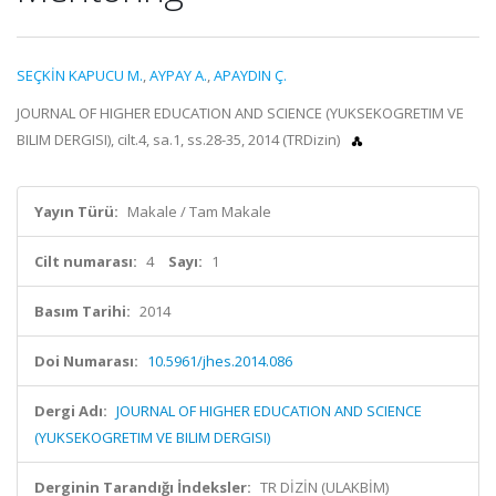
SEÇKİN KAPUCU M.
,
AYPAY A.
,
APAYDIN Ç.
JOURNAL OF HIGHER EDUCATION AND SCIENCE (YUKSEKOGRETIM VE
BILIM DERGISI), cilt.4, sa.1, ss.28-35, 2014 (TRDizin)
Yayın Türü:
Makale / Tam Makale
Cilt numarası:
4
Sayı:
1
Basım Tarihi:
2014
Doi Numarası:
10.5961/jhes.2014.086
Dergi Adı:
JOURNAL OF HIGHER EDUCATION AND SCIENCE
(YUKSEKOGRETIM VE BILIM DERGISI)
Derginin Tarandığı İndeksler:
TR DİZİN (ULAKBİM)