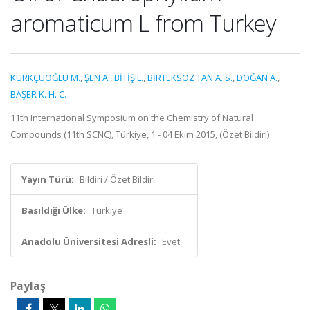
aromaticum L from Turkey
KÜRKÇÜOĞLU M.
,
ŞEN A.
,
BİTİŞ L.
,
BİRTEKSÖZ TAN A. S.
,
DOĞAN A.
,
BAŞER K. H. C.
11th International Symposium on the Chemistry of Natural
Compounds (11th SCNC), Türkiye, 1 - 04 Ekim 2015, (Özet Bildiri)
Yayın Türü:
Bildiri / Özet Bildiri
Basıldığı Ülke:
Türkiye
Anadolu Üniversitesi Adresli:
Evet
Paylaş