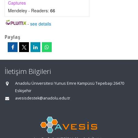
Captures
Mendeley - Readers:
66
-
see details
Paylaş
İletişim Bilgileri
Anadolu Üniversitesi Yunus Emre Kampüsü Tepebaşı 26470
Eskişehir
avesisdestek@anadolu.edu.tr