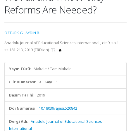
Reforms Are Needed?
ÖZTÜRK G.
,
AYDIN B.
Anadolu Journal of Educational Sciences International , cilt.9, sa.1,
ss.181-213, 2019 (TRDizin)
Yayın Türü:
Makale / Tam Makale
Cilt numarası:
9
Sayı:
1
Basım Tarihi:
2019
Doi Numarası:
10.18039/ajesi.520842
Dergi Adı:
Anadolu Journal of Educational Sciences
International