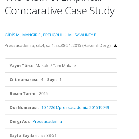
Comparative Case Study
GİDİŞ M.
,
MANGIR F.
,
ERTUĞRUL H. M.
,
SAWHNEY B.
Pressacademia, cilt.4, sa.1, ss.38-51, 2015 (Hakemli Dergi)
Yayın Türü:
Makale / Tam Makale
Cilt numarası:
4
Sayı:
1
Basım Tarihi:
2015
Doi Numarası:
10.17261/pressacademia.201519949
Dergi Adı:
Pressacademia
Sayfa Sayıları:
ss.38-51