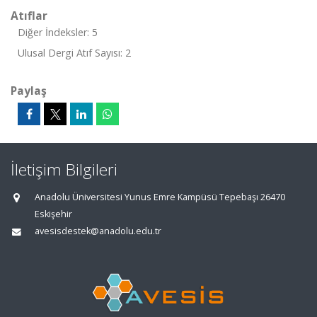
Atıflar
Diğer İndeksler: 5
Ulusal Dergi Atıf Sayısı: 2
Paylaş
İletişim Bilgileri
Anadolu Üniversitesi Yunus Emre Kampüsü Tepebaşı 26470
Eskişehir
avesisdestek@anadolu.edu.tr